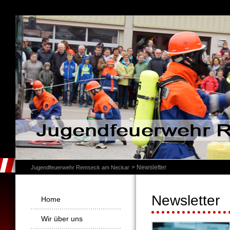
Newsletter
Jugendfeuerwehr Remseck am Neckar
Newsletter
Navigation
Home
überspringen
Wir über uns